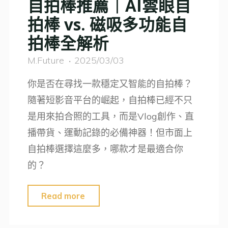
自拍棒推薦｜AI雲眼自
器
拍棒 vs. 磁吸多功能自
推
拍棒全解析
薦！
APEXEL
M.Future
2025/03/03
微
你是否在尋找一款穩定又智能的自拍棒？
距
隨著短影音平台的崛起，自拍棒已經不只
鏡
是用來拍合照的工具，而是Vlog創作、直
頭
播帶貨、運動記錄的必備神器！但市面上
開
自拍棒選擇這麼多，哪款才是最適合你
箱
的？
評
測
"自
Read more
與
拍
實
棒