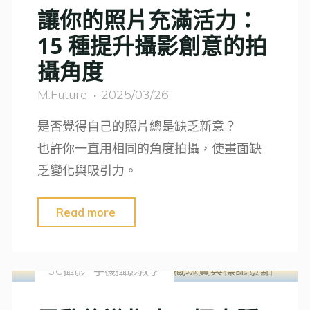
讓你的照片充滿活力：
球
15 種提升攝影創意的拍
賽
攝角度
｜
長
M.Future
2025/03/26
焦
是否覺得自己的照片總是缺乏新意？
鏡
也許你一直用相同的角度拍攝，使畫面缺
頭
乏變化與吸引力。
助
攻，
"讓
Read more
觀
你
賞
的
與
3C攝影
手機攝影教學
照
拍
片
攝