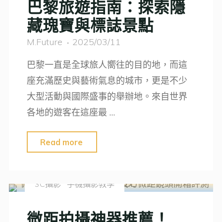
巴黎旅遊指南：探索隱
充
重
藏瑰寶與標誌景點
滿
點
活
M.Future
2025/03/11
掌
力：
握"
巴黎一直是全球旅人嚮往的目的地，而這
15
座充滿歷史與藝術氣息的城市，更是不少
種
大型活動與國際盛事的舉辦地。來自世界
提
各地的遊客在這座最 …
升
攝
"巴
Read more
影
黎
創
旅
意
3C攝影
手機攝影教學
遊
的
指
微距拍攝神器推薦！
拍
南：