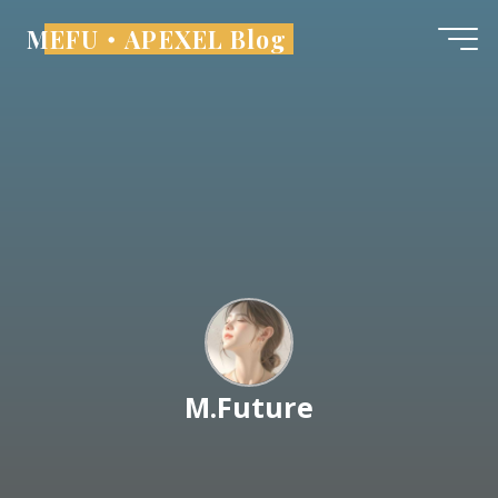
Skip
MEFU・APEXEL Blog
to
content
M.Future