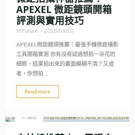
攝
APEXEL 微距鏡頭開箱
探
角
評測與實用技巧
索
度"
隱
M.Future
2025/03/10
藏
APEXEL微距鏡頭推薦｜最強手機微距攝影
瑰
工具開箱實測 你有沒有試過想拍一朵花的
寶
細節，結果拍出來的畫面模糊不清？又或
與
者，你想拍 …
標
誌
"微
Read more
景
距
點"
拍
3C攝影
攝
神