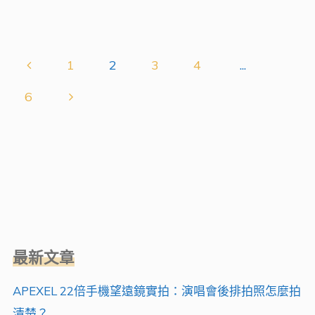
用
推
技
薦
巧"
1
2
3
4
...
｜
文
AI
6
雲
章
眼
自
分
拍
棒
頁
vs.
磁
最新文章
吸
APEXEL 22倍手機望遠鏡實拍：演唱會後排拍照怎麼拍
多
清楚？
功