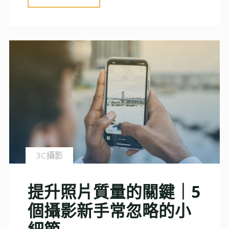
技
好
巧"
照
片
到
傑
作
｜
攝
影
3C攝影
師
必
提升照片質量的關鍵｜5
學
個攝影新手常忽略的小
的
拍