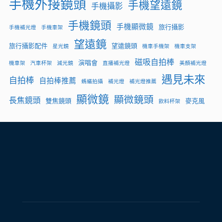
手機外接鏡頭
手機望遠鏡
手機攝影
手機鏡頭
手機顯微鏡
旅行攝影
手機補光燈
手機車架
望遠鏡
旅行攝影配件
望遠鏡頭
星光鏡
機車手機架
機車支架
磁吸自拍棒
演唱會
機車架
汽車杯架
減光鏡
直播補光燈
美顏補光燈
遇見未來
自拍棒
自拍棒推薦
螞蟻拍攝
補光燈
補光燈推薦
顯微鏡
顯微鏡頭
長焦鏡頭
雙焦鏡頭
麥克風
飲料杯架