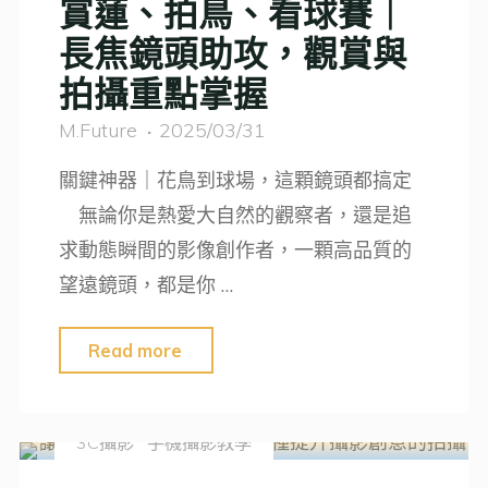
賞蓮、拍鳥、看球賽｜
容，
器！"
長焦鏡頭助攻，觀賞與
iPhone
拍攝重點掌握
16
Pro
M.Future
2025/03/31
是
關鍵神器｜花鳥到球場，這顆鏡頭都搞定
必
無論你是熱愛大自然的觀察者，還是追
要
求動態瞬間的影像創作者，一顆高品質的
升
望遠鏡頭，都是你 …
級
嗎？
"賞
Read more
全
蓮、
面
拍
解
3C攝影
手機攝影教學
鳥、
析"
看