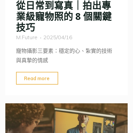
從日常到寫真｜拍出專
業級寵物照的 8 個關鍵
技巧
M.Future
2025/04/16
寵物攝影三要素：穩定的心、紮實的技術
與真摯的情感
"從
Read more
日
常
到
寫
真