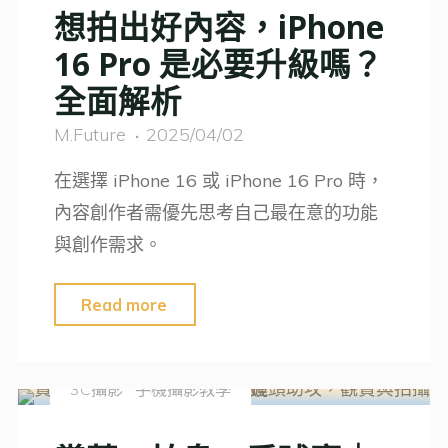
想拍出好內容，iPhone
是
16 Pro 是必要升級嗎？
濾
全面解析
光
｜
M.Future
2025/04/02
攝
在選擇 iPhone 16 或 iPhone 16 Pro 時，
影
內容創作者需優先思考自己最在意的功能
師
與創作需求。
都
推
"想
Read more
薦
拍
的
出
秘
3C攝影
手機攝影教學
好
密
內
武