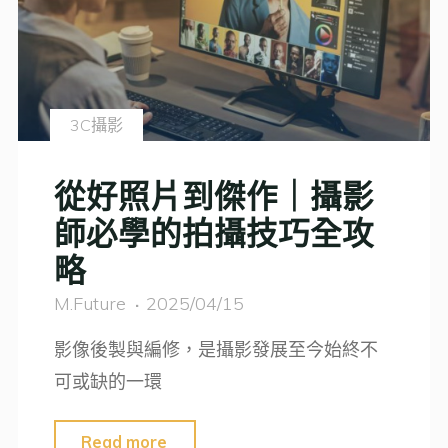
｜
拍
出
專
3C攝影
業
級
從好照片到傑作｜攝影
寵
師必學的拍攝技巧全攻
物
略
照
的
M.Future
2025/04/15
8
影像後製與編修，是攝影發展至今始終不
個
可或缺的一環
關
鍵
"從
Read more