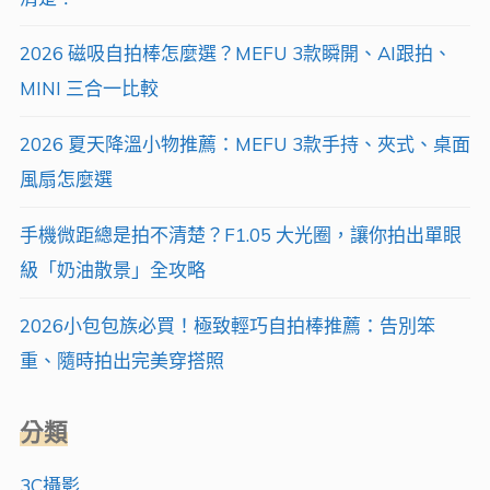
能
2026 磁吸自拍棒怎麼選？MEFU 3款瞬開、AI跟拍、
自
MINI 三合一比較
拍
棒
2026 夏天降溫小物推薦：MEFU 3款手持、夾式、桌面
全
風扇怎麼選
解
手機微距總是拍不清楚？F1.05 大光圈，讓你拍出單眼
析"
級「奶油散景」全攻略
2026小包包族必買！極致輕巧自拍棒推薦：告別笨
重、隨時拍出完美穿搭照
分類
3C攝影