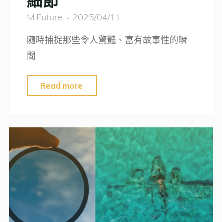
細節
攝
M.Future
2025/04/11
技
隨時捕捉那些令人驚豔、富有故事性的瞬
巧
間
全
攻
"提
Read more
略"
升
照
片
質
量
的
關
鍵