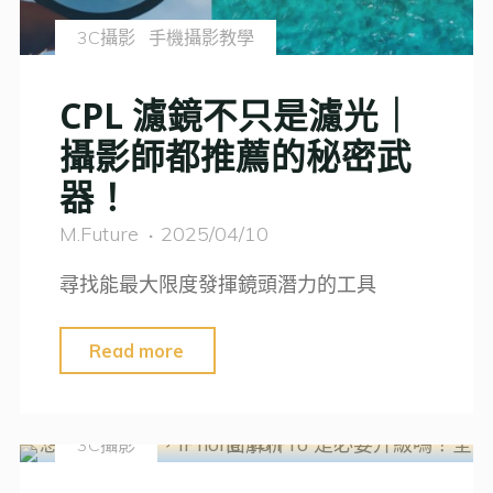
｜
3C攝影
手機攝影教學
5
個
CPL 濾鏡不只是濾光｜
攝
攝影師都推薦的秘密武
影
器！
新
手
M.Future
2025/04/10
常
尋找能最大限度發揮鏡頭潛力的工具
忽
略
"CPL
Read more
的
濾
小
鏡
細
3C攝影
不
節"
只