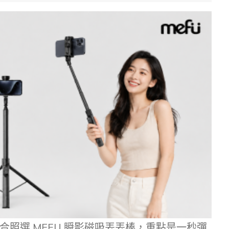
合照選 MEFU 瞬影磁吸丟丟棒，重點是一秒彈