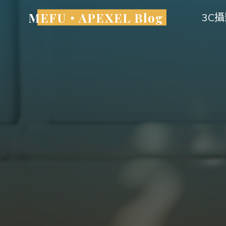
Skip
MEFU・APEXEL Blog
3C
to
content