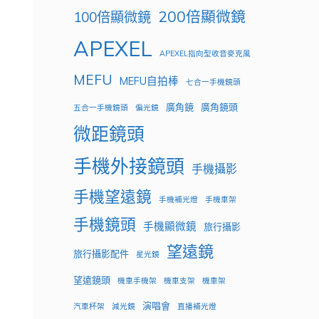
200倍顯微鏡
100倍顯微鏡
APEXEL
APEXEL指向型收音麥克風
MEFU
MEFU自拍棒
七合一手機鏡頭
廣角鏡
廣角鏡頭
五合一手機鏡頭
偏光鏡
微距鏡頭
手機外接鏡頭
手機攝影
手機望遠鏡
手機補光燈
手機車架
手機鏡頭
手機顯微鏡
旅行攝影
望遠鏡
旅行攝影配件
星光鏡
望遠鏡頭
機車手機架
機車支架
機車架
演唱會
汽車杯架
減光鏡
直播補光燈