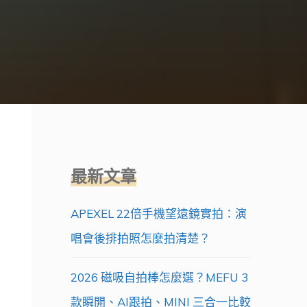
最新文章
APEXEL 22倍手機望遠鏡實拍：演
唱會後排拍照怎麼拍清楚？
2026 磁吸自拍棒怎麼選？MEFU 3
款瞬開、AI跟拍、MINI 三合一比較