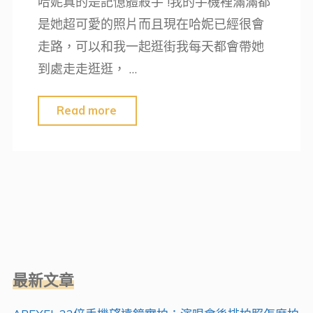
哈妮真的是記憶體殺手 !我的手機裡滿滿都
是她超可愛的照片而且現在哈妮已經很會
走路，可以和我一起逛街我每天都會帶她
到處走走逛逛， …
"手
Read more
機
攝
影
必
備
!
一
最新文章
起
來