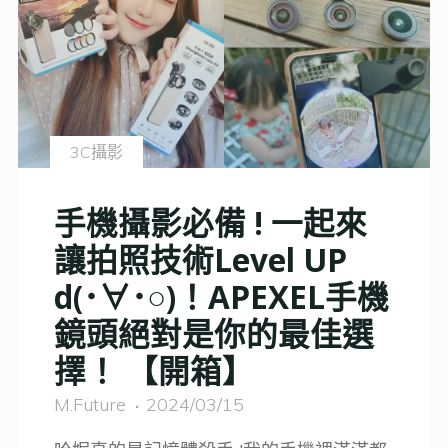
南：
探
索
隱
藏
3C攝影
瑰
寶
手機攝影必備 ! 一起來
與
讓拍照技術Level UP
標
d(･∀･○)！APEXEL手機
誌
景
鏡頭絕對是你的最佳選
點"
擇！ 【開箱】
M.Future
2024/03/15