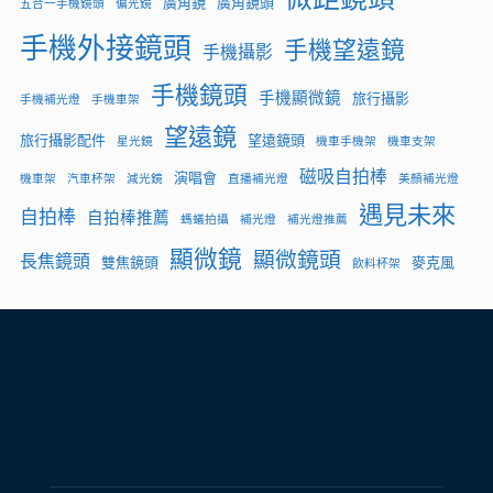
廣角鏡
廣角鏡頭
五合一手機鏡頭
偏光鏡
手機外接鏡頭
手機望遠鏡
手機攝影
手機鏡頭
手機顯微鏡
旅行攝影
手機補光燈
手機車架
望遠鏡
旅行攝影配件
望遠鏡頭
星光鏡
機車手機架
機車支架
磁吸自拍棒
演唱會
機車架
汽車杯架
減光鏡
直播補光燈
美顏補光燈
遇見未來
自拍棒
自拍棒推薦
螞蟻拍攝
補光燈
補光燈推薦
顯微鏡
顯微鏡頭
長焦鏡頭
雙焦鏡頭
麥克風
飲料杯架