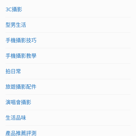
頭
3C攝影
絕
型男生活
對
是
手機攝影技巧
你
手機攝影教學
的
最
拍日常
佳
旅遊攝影配件
選
擇！
演唱會攝影
【開
箱】"
生活品味
產品推薦評測