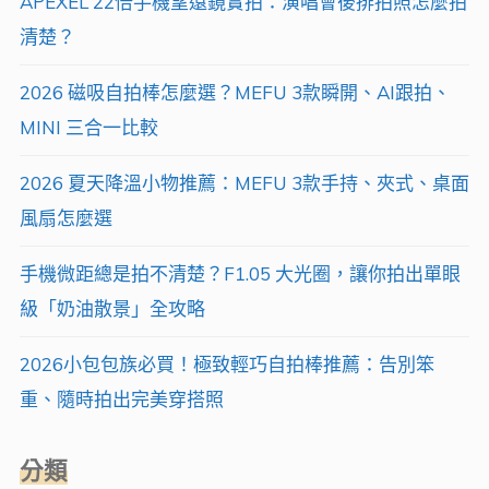
APEXEL 22倍手機望遠鏡實拍：演唱會後排拍照怎麼拍
讓
清楚？
拍
2026 磁吸自拍棒怎麼選？MEFU 3款瞬開、AI跟拍、
照
MINI 三合一比較
技
術
2026 夏天降溫小物推薦：MEFU 3款手持、夾式、桌面
Level
風扇怎麼選
UP
手機微距總是拍不清楚？F1.05 大光圈，讓你拍出單眼
d(･
級「奶油散景」全攻略
∀･
○)！
2026小包包族必買！極致輕巧自拍棒推薦：告別笨
APEXEL
重、隨時拍出完美穿搭照
手
機
分類
鏡