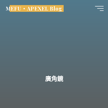
Skip
MEFU・APEXEL Blog
to
content
廣角鏡