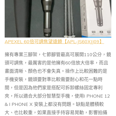
APEXEL 60倍可調焦望遠鏡【APL-JS60X
J
J09】
擁有專業三腳架，七節腳管最高可展開110公分，鏡
頭可調焦，最厲害的是他擁有60倍放大倍率，而且
畫面清晰、顏色也不會失真。操作上比較困難的是
手機安裝，鏡頭要對準比較需要耐心和花一點時
間，但是因為他們家是搭配可拆卸螺絲固定專利
夾，所以適合大部分智慧型手機，使用I PHONE 12
& I PHONE X 安裝上都沒有問題。缺點是體積較
大、也比較重，如果直接手持容易晃動，影響拍攝