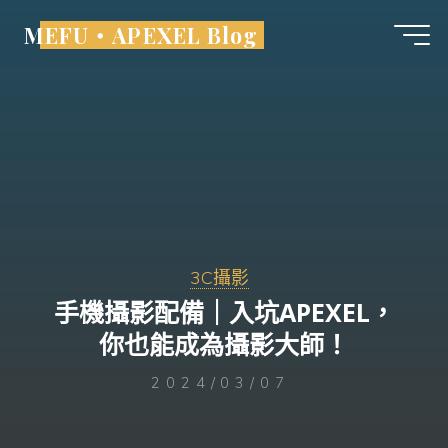
Skip
MEFU・APEXEL Blog
to
content
3C攝影
手機攝影配備｜入坑APEXEL，
你也能成為攝影大師！
2024/03/07