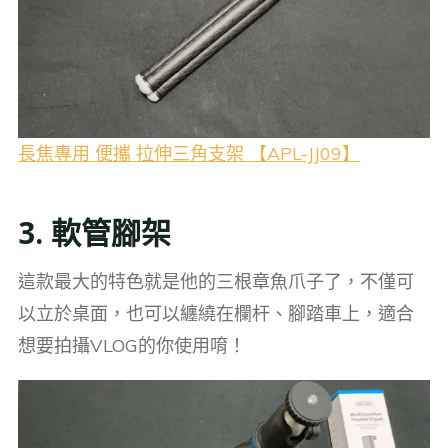
長焦專用 便攜 拉伸三角支架 【APL-JJ09】
3. 軟管腳架
這款最大的特色就是他的三根章魚爪子了，不僅可
以立於桌面，也可以纏繞在欄杆、腳踏車上，適合
想要拍攝VLOG的你使用唷！