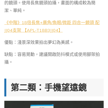
的鏡頭。使用長焦鏡頭拍攝，畫面的構成較為簡
潔、單純。
《中階》18倍長焦+廣角/魚眼/微距 四合一鏡頭 配
JJ04支架 【APL-T18B3JJ04】
優點：淺景深效果拍出夢幻為美感。
缺點：容易晃動，建議開啟防抖模式或使用腳架拍
攝。
第二類：手機望遠鏡