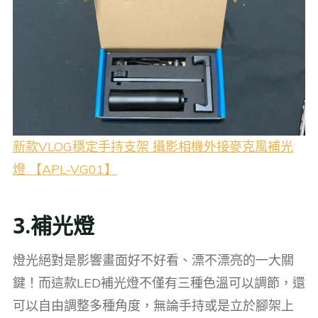
新款VLOG穩定手持支架 攝影相機外接麥克風補光
燈 【APL-VG01】
3.補光燈
燈光絕對是影響畫面好不好看、漂不漂亮的一大關
鍵！而這款LED補光燈不僅有三種色溫可以調節，還
可以自由調整多種角度，無論手持或是立於腳架上