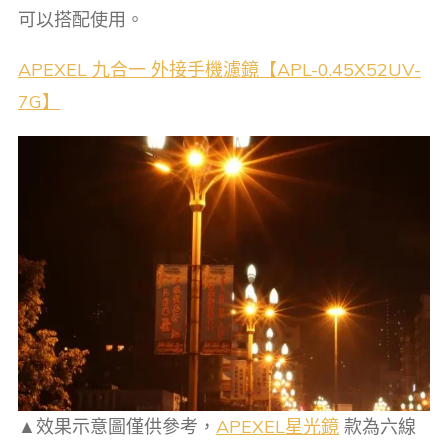
可以搭配使用。
APEXEL 九合一 外接手機濾鏡【APL-0.45X52UV-
7G】
▲效果示意圖僅供參考，
APEXEL星光鏡
款為六線