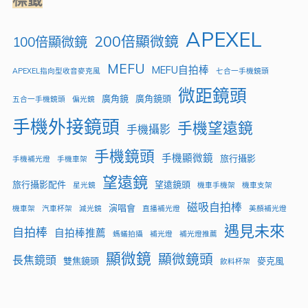
APEXEL
200倍顯微鏡
100倍顯微鏡
MEFU
MEFU自拍棒
APEXEL指向型收音麥克風
七合一手機鏡頭
微距鏡頭
廣角鏡
廣角鏡頭
五合一手機鏡頭
偏光鏡
手機外接鏡頭
手機望遠鏡
手機攝影
手機鏡頭
手機顯微鏡
旅行攝影
手機補光燈
手機車架
望遠鏡
旅行攝影配件
望遠鏡頭
星光鏡
機車手機架
機車支架
磁吸自拍棒
演唱會
機車架
汽車杯架
減光鏡
直播補光燈
美顏補光燈
遇見未來
自拍棒
自拍棒推薦
螞蟻拍攝
補光燈
補光燈推薦
顯微鏡
顯微鏡頭
長焦鏡頭
雙焦鏡頭
麥克風
飲料杯架