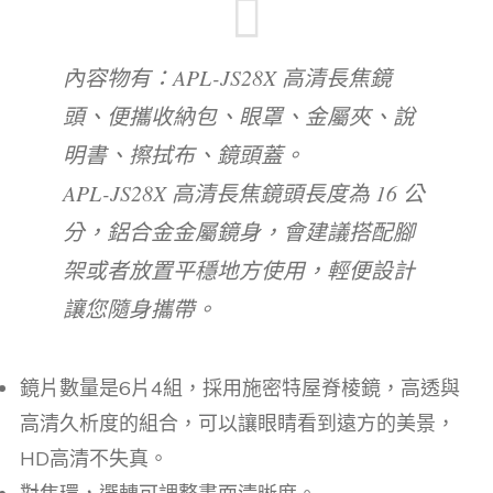
內容物有：APL-JS28X 高清長焦鏡
頭、便攜收納包、眼罩、金屬夾、說
明書、擦拭布、鏡頭蓋。
APL-JS28X 高清長焦鏡頭長度為 16 公
分，鋁合金金屬鏡身，會建議搭配腳
架或者放置平穩地方使用，輕便設計
讓您隨身攜帶。
鏡片數量是6片4組，採用施密特屋脊棱鏡，高透與
高清久析度的組合，可以讓眼睛看到遠方的美景，
HD高清不失真。