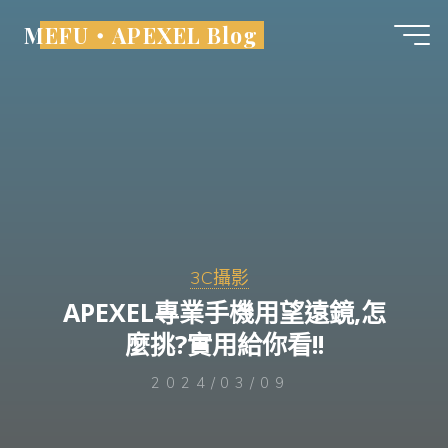
Skip
MEFU・APEXEL Blog
to
content
3C攝影
APEXEL專業手機用望遠鏡,怎
麼挑?實用給你看!!
2024/03/09