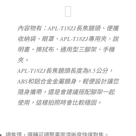
內容物有：APL-T18ZJ長焦鏡頭、便攜
收納袋、眼罩、APL-T18ZJ專用夾、說
明書、擦拭布、通用型三腳架、手機
夾。
APL-T18ZJ長焦鏡頭長度為8.5公分，
ABS和鋁合金金屬鏡身，輕便設計讓您
隨身攜帶，還是會建議搭配腳架一起
使用，這樣拍照時會比較穩固。
調焦環，選轉可調整畫面清晰度快速對焦。